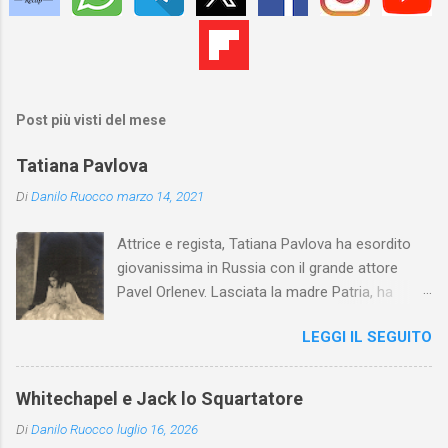
Post più visti del mese
Tatiana Pavlova
Di
Danilo Ruocco
marzo 14, 2021
Attrice e regista, Tatiana Pavlova ha esordito
giovanissima in Russia con il grande attore
Pavel Orlenev. Lasciata la madre Patria, ha
esordito in Italia nel 1923. Nel nostro Paese
LEGGI IL SEGUITO
l'arte della Pavlova ha raggiunto la piena
maturità ed è stata in grado di rinnovare
profondamente l'attardato mondo teatrale
Whitechapel e Jack lo Squartatore
italiano.
Di
Danilo Ruocco
luglio 16, 2026