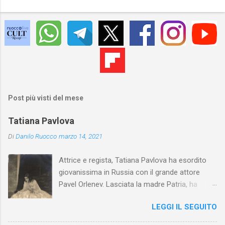
Post più visti del mese
Tatiana Pavlova
Di
Danilo Ruocco
marzo 14, 2021
Attrice e regista, Tatiana Pavlova ha esordito
giovanissima in Russia con il grande attore
Pavel Orlenev. Lasciata la madre Patria, ha
esordito in Italia nel 1923. Nel nostro Paese
LEGGI IL SEGUITO
l'arte della Pavlova ha raggiunto la piena
maturità ed è stata in grado di rinnovare