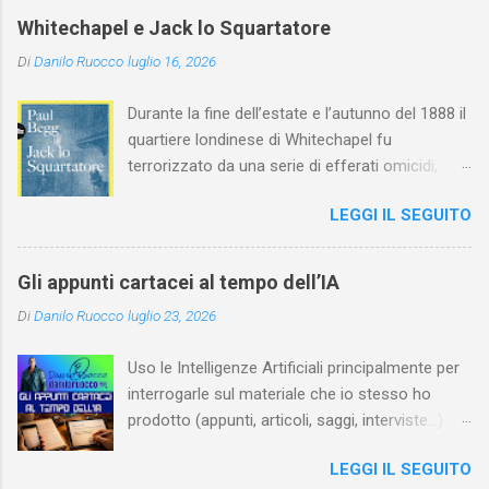
profondamente l'attardato mondo teatrale
Whitechapel e Jack lo Squartatore
italiano.
Di
Danilo Ruocco
luglio 16, 2026
Durante la fine dell’estate e l’autunno del 1888 il
quartiere londinese di Whitechapel fu
terrorizzato da una serie di efferati omicidi,
cinque dei quali vennero addebitati a un
LEGGI IL SEGUITO
assassino ribattezzato Jack lo Squartatore la
cui identità, tutt’oggi, resta ignota. Paul Begg in
Jack lo Squartatore: la vera storia , edito da
Gli appunti cartacei al tempo dell’IA
Utet, ricostruisce non solo i cinque omicidi
Di
Danilo Ruocco
luglio 23, 2026
“canonicamente” addebitati a Jack lo
Squartatore, ma si dedica anche (e, in alcuni
Uso le Intelligenze Artificiali principalmente per
capitoli, soprattutto) a ricostruire la storia di
interrogarle sul materiale che io stesso ho
Whitechapel e del East End e a ricapitolare le
prodotto (appunti, articoli, saggi, interviste…).
lotte intestine al Ministero dell’Interno. Ne esce
Ciò mi consente, tra l’altro, di dare nuova linfa
un quadro davvero sconsolante: l’architettura
LEGGI IL SEGUITO
al mio lavoro, per esempio evidenziando
sociale dell'Inghilterra vittoriana era