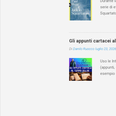
Durante l
serie di 
Squartato
Utet, ric
dedica an
ricapitol
l’archite
Gli appunti cartacei a
classe do
Di
Danilo Ruocco
luglio 23, 202
interessa
non aveva
Uso le In
(appunti, 
esempio e
quindi, 
Notebook 
non è sol
materiale
Notebook i
poterlo “