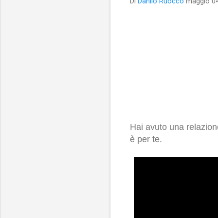
Di
Danilo Ruocco
maggio 04
Hai avuto una relazio
è per te.