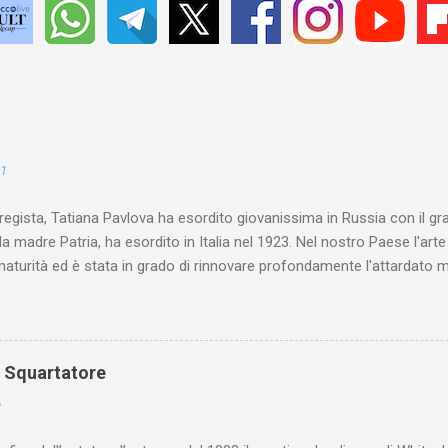
21
 regista, Tatiana Pavlova ha esordito giovanissima in Russia con il gr
la madre Patria, ha esordito in Italia nel 1923. Nel nostro Paese l'art
maturità ed è stata in grado di rinnovare profondamente l'attardato m
o Squartatore
6