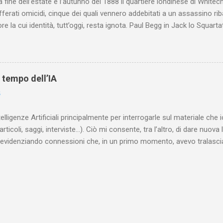
a fine dell’estate e l’autunno del 1888 il quartiere londinese di White
efferati omicidi, cinque dei quali vennero addebitati a un assassino ri
re la cui identità, tutt’oggi, resta ignota. Paul Begg in Jack lo Squartat
ostruisce non solo i cinque omicidi “canonicamente” addebitati a Jack
che (e, in alcuni capitoli, soprattutto) a ricostruire la storia di White
are le lotte intestine al Ministero dell’Interno. Ne esce un quadro dav
ttura sociale dell'Inghilterra vittoriana era inverosimilmente classista, 
l tempo dell’IA
minante che non aveva alcun interesse nei confronti delle classi su
6
ta a sapere quali fossero le reali condizioni di vita delle persone che
 alcuna remora, se considerato necessario...
telligenze Artificiali principalmente per interrogarle sul materiale ch
articoli, saggi, interviste…). Ciò mi consente, tra l’altro, di dare nuova 
videnziando connessioni che, in un primo momento, avevo tralasciat
quando lavoro su un argomento che approfondisco da anni, apro un n
(già NotebookLM) e lo riempio con il materiale che ho già realizzat
o testuale, ma anche audiovisivo (ho lavorato in radio e ho da anni 
 che è già in un formato digitale, le cose sono molto rapide: mi bast
 relativi file. Diversa è la questione, invece, con il materiale cartaceo
dare in pasto” all’IA! Ho centinaia di schede di lettura manoscritte* e a