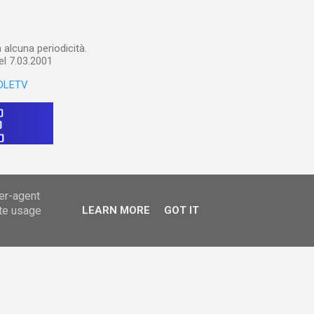
alcuna periodicità.
el 7.03.2001
OLETV
ser-agent
ate usage
LEARN MORE
GOT IT