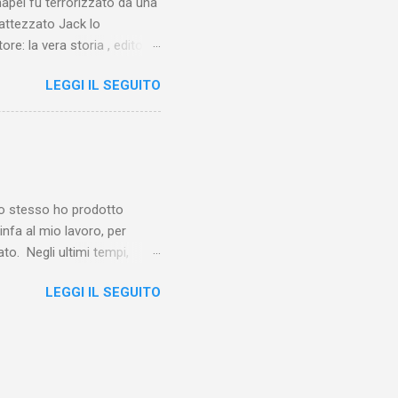
chapel fu terrorizzato da una
battezzato Jack lo
ore: la vera storia , edito da
 lo Squartatore, ma si
LEGGI IL SEGUITO
chapel e del East End e a
vero sconsolante:
e al suo vertice c’era una
balterne. Non era
 abitavano nell’East End e
e io stesso ho prodotto
linfa al mio lavoro, per
o. Negli ultimi tempi,
otebook in Gemini
LEGGI IL SEGUITO
o nel corso del tempo e che
un canale YouTube). Con il
a importare in Gemini
: va digitalizzato, prima di
ltri appunti preparatori e