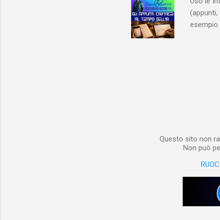
Uso le In
(appunti, 
esempio e
quindi, 
Notebook 
non è sol
materiale
Notebook i
poterlo “
per digita
Questo sito non ra
Non può per
RUOC