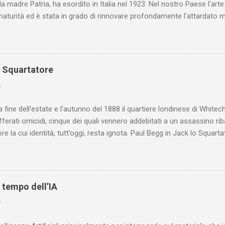
la madre Patria, ha esordito in Italia nel 1923. Nel nostro Paese l'art
maturità ed è stata in grado di rinnovare profondamente l'attardato m
o Squartatore
6
a fine dell’estate e l’autunno del 1888 il quartiere londinese di White
efferati omicidi, cinque dei quali vennero addebitati a un assassino ri
re la cui identità, tutt’oggi, resta ignota. Paul Begg in Jack lo Squartat
ostruisce non solo i cinque omicidi “canonicamente” addebitati a Jack
che (e, in alcuni capitoli, soprattutto) a ricostruire la storia di White
are le lotte intestine al Ministero dell’Interno. Ne esce un quadro dav
ttura sociale dell'Inghilterra vittoriana era inverosimilmente classista, 
l tempo dell’IA
minante che non aveva alcun interesse nei confronti delle classi su
6
ta a sapere quali fossero le reali condizioni di vita delle persone che
 alcuna remora, se considerato necessario...