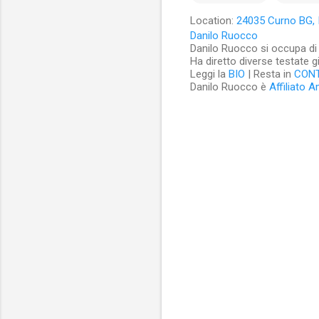
Location:
24035 Curno BG, I
Danilo Ruocco
Danilo Ruocco si occupa di cu
Ha diretto diverse testate g
Leggi la
BIO
| Resta in
CON
Danilo Ruocco è
Affiliato 
C
o
m
m
e
n
t
i