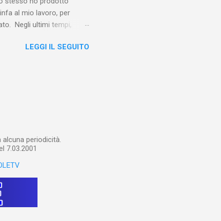
e io stesso ho prodotto
linfa al mio lavoro, per
o. Negli ultimi tempi,
otebook in Gemini
LEGGI IL SEGUITO
o nel corso del tempo e che
un canale YouTube). Con il
a importare in Gemini
: va digitalizzato, prima di
ltri appunti preparatori e
alcuna periodicità.
el 7.03.2001
OLETV