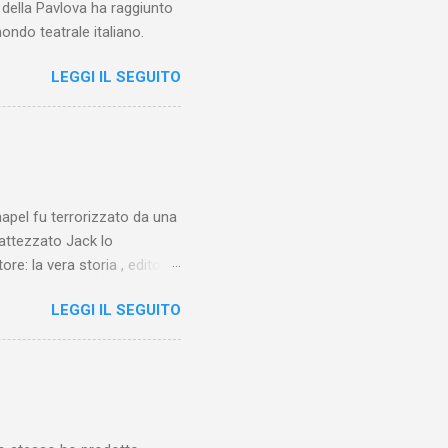
e della Pavlova ha raggiunto
ondo teatrale italiano.
LEGGI IL SEGUITO
chapel fu terrorizzato da una
battezzato Jack lo
ore: la vera storia , edito da
 lo Squartatore, ma si
LEGGI IL SEGUITO
chapel e del East End e a
vero sconsolante:
e al suo vertice c’era una
balterne. Non era
 abitavano nell’East End e