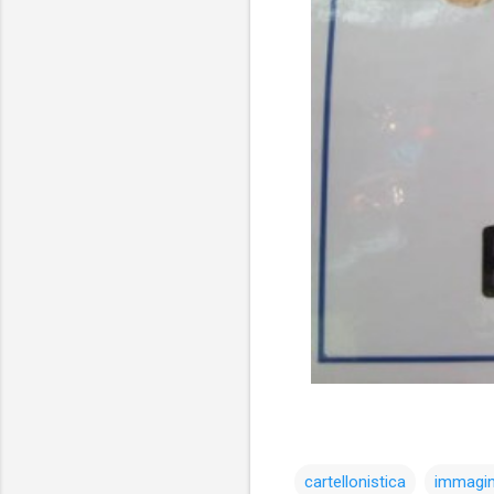
cartellonistica
immagin