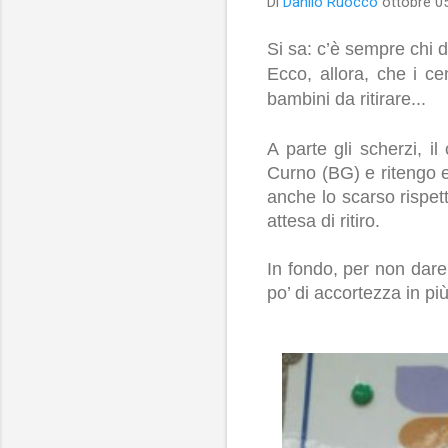
Di
Danilo Ruocco
ottobre 0
Si sa: c’è sempre chi
Ecco, allora, che i c
bambini da ritirare...
A parte gli scherzi, il
Curno (BG) e ritengo es
anche lo scarso rispet
attesa di ritiro.
In fondo, per non dare
po’ di accortezza in più