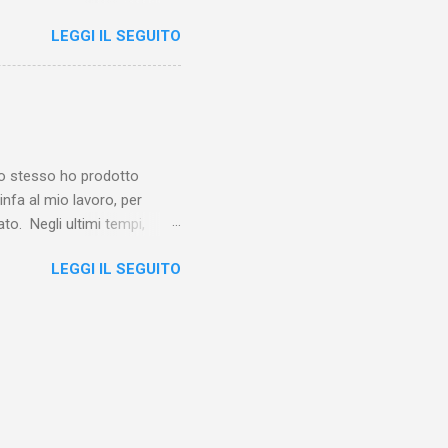
 lo Squartatore, ma si
LEGGI IL SEGUITO
chapel e del East End e a
vero sconsolante:
e al suo vertice c’era una
balterne. Non era
 abitavano nell’East End e
e io stesso ho prodotto
linfa al mio lavoro, per
o. Negli ultimi tempi,
otebook in Gemini
LEGGI IL SEGUITO
o nel corso del tempo e che
un canale YouTube). Con il
a importare in Gemini
: va digitalizzato, prima di
ltri appunti preparatori e