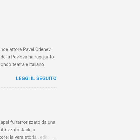
ande attore Pavel Orlenev.
e della Pavlova ha raggiunto
ondo teatrale italiano.
LEGGI IL SEGUITO
chapel fu terrorizzato da una
battezzato Jack lo
ore: la vera storia , edito da