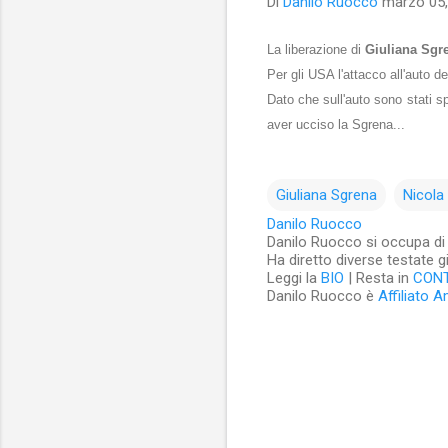
Di
Danilo Ruocco
marzo 05,
La liberazione di
Giuliana Sgr
Per gli USA l'attacco all'auto d
Dato che sull'auto sono stati sp
aver ucciso la Sgrena...
Giuliana Sgrena
Nicola 
Danilo Ruocco
Danilo Ruocco si occupa di cu
Ha diretto diverse testate g
Leggi la
BIO
| Resta in
CON
Danilo Ruocco è
Affiliato 
C
o
m
m