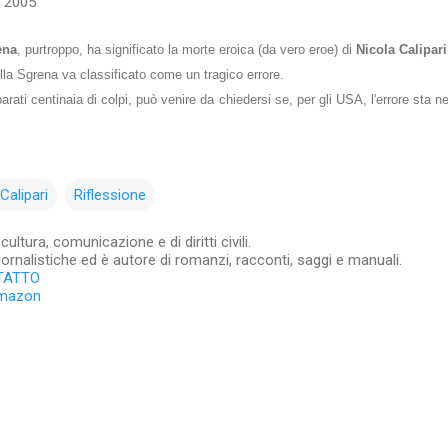
 2005
ena
, purtroppo, ha significato la morte eroica (da vero eroe) di
Nicola Calipari
ella Sgrena va classificato come un tragico errore.
arati centinaia di colpi, può venire da chiedersi se, per gli USA, l'errore sta ne
Calipari
Riflessione
ltura, comunicazione e di diritti civili.
iornalistiche ed è autore di romanzi, racconti, saggi e manuali.
TATTO
Amazon