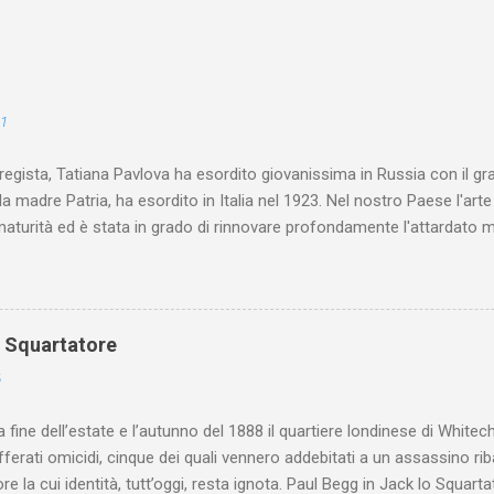
21
 regista, Tatiana Pavlova ha esordito giovanissima in Russia con il gr
la madre Patria, ha esordito in Italia nel 1923. Nel nostro Paese l'art
maturità ed è stata in grado di rinnovare profondamente l'attardato m
o Squartatore
6
a fine dell’estate e l’autunno del 1888 il quartiere londinese di White
efferati omicidi, cinque dei quali vennero addebitati a un assassino ri
re la cui identità, tutt’oggi, resta ignota. Paul Begg in Jack lo Squartat