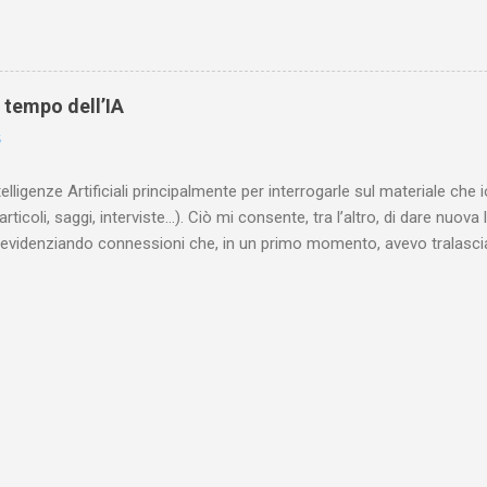
ostruisce non solo i cinque omicidi “canonicamente” addebitati a Jack
che (e, in alcuni capitoli, soprattutto) a ricostruire la storia di White
are le lotte intestine al Ministero dell’Interno. Ne esce un quadro dav
ttura sociale dell'Inghilterra vittoriana era inverosimilmente classista, 
l tempo dell’IA
minante che non aveva alcun interesse nei confronti delle classi su
6
ta a sapere quali fossero le reali condizioni di vita delle persone che
 alcuna remora, se considerato necessario...
telligenze Artificiali principalmente per interrogarle sul materiale ch
articoli, saggi, interviste…). Ciò mi consente, tra l’altro, di dare nuova 
videnziando connessioni che, in un primo momento, avevo tralasciat
quando lavoro su un argomento che approfondisco da anni, apro un n
(già NotebookLM) e lo riempio con il materiale che ho già realizzat
o testuale, ma anche audiovisivo (ho lavorato in radio e ho da anni 
 che è già in un formato digitale, le cose sono molto rapide: mi bast
 relativi file. Diversa è la questione, invece, con il materiale cartaceo
dare in pasto” all’IA! Ho centinaia di schede di lettura manoscritte* e a
lizzarli sto utilizzando l’IA: fotografo quanto ho s...