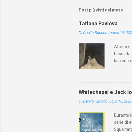
Post più visti del mese
Tatiana Pavlova
Di
Danilo Ruocco
marzo 14, 20
Attrice e
Lasciata 
la piena 
Whitechapel e Jack l
Di
Danilo Ruocco
luglio 16, 202
Durante l
serie di 
Squartato