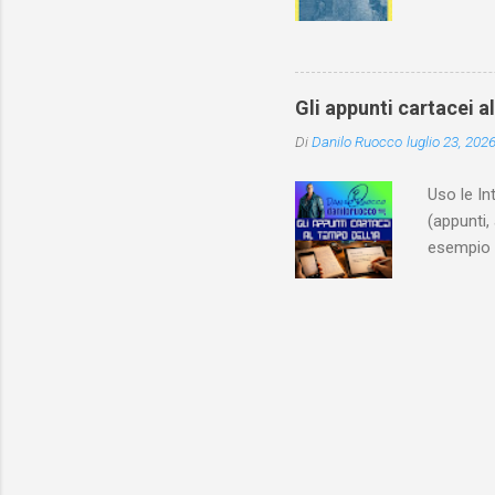
Utet, ric
dedica an
ricapitol
l’archite
Gli appunti cartacei a
classe do
Di
Danilo Ruocco
luglio 23, 202
interessa
non aveva
Uso le In
(appunti, 
esempio e
quindi, 
Notebook 
non è sol
materiale
Notebook i
poterlo “
per digita