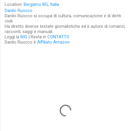
Location:
Bergamo BG, Italia
Danilo Ruocco
Danilo Ruocco si occupa di cultura, comunicazione e di diritti
civili.
Ha diretto diverse testate giornalistiche ed è autore di romanzi,
racconti, saggi e manuali.
Leggi la
BIO
| Resta in
CONTATTO
Danilo Ruocco è
Affiliato Amazon
C
o
m
m
e
n
t
i