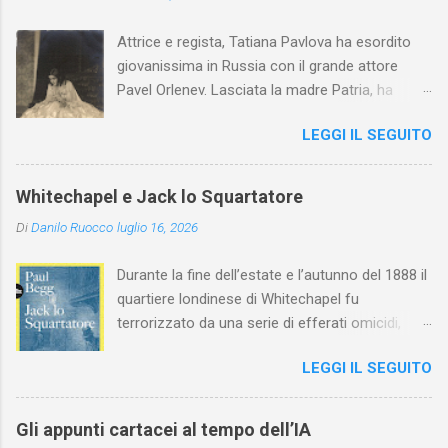
Attrice e regista, Tatiana Pavlova ha esordito
giovanissima in Russia con il grande attore
Pavel Orlenev. Lasciata la madre Patria, ha
esordito in Italia nel 1923. Nel nostro Paese
LEGGI IL SEGUITO
l'arte della Pavlova ha raggiunto la piena
maturità ed è stata in grado di rinnovare
profondamente l'attardato mondo teatrale
Whitechapel e Jack lo Squartatore
italiano.
Di
Danilo Ruocco
luglio 16, 2026
Durante la fine dell’estate e l’autunno del 1888 il
quartiere londinese di Whitechapel fu
terrorizzato da una serie di efferati omicidi,
cinque dei quali vennero addebitati a un
LEGGI IL SEGUITO
assassino ribattezzato Jack lo Squartatore la
cui identità, tutt’oggi, resta ignota. Paul Begg in
Jack lo Squartatore: la vera storia , edito da
Gli appunti cartacei al tempo dell’IA
Utet, ricostruisce non solo i cinque omicidi