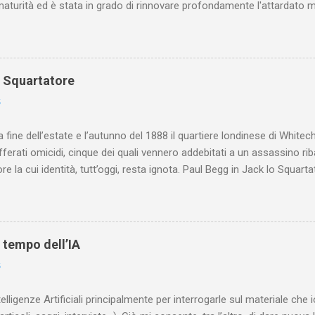
maturità ed è stata in grado di rinnovare profondamente l'attardato m
o Squartatore
6
a fine dell’estate e l’autunno del 1888 il quartiere londinese di White
efferati omicidi, cinque dei quali vennero addebitati a un assassino ri
re la cui identità, tutt’oggi, resta ignota. Paul Begg in Jack lo Squartat
ostruisce non solo i cinque omicidi “canonicamente” addebitati a Jack
che (e, in alcuni capitoli, soprattutto) a ricostruire la storia di White
are le lotte intestine al Ministero dell’Interno. Ne esce un quadro dav
ttura sociale dell'Inghilterra vittoriana era inverosimilmente classista, 
l tempo dell’IA
minante che non aveva alcun interesse nei confronti delle classi su
6
ta a sapere quali fossero le reali condizioni di vita delle persone che
 alcuna remora, se considerato necessario...
telligenze Artificiali principalmente per interrogarle sul materiale ch