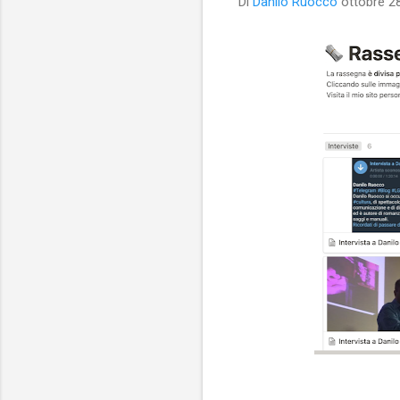
Di
Danilo Ruocco
ottobre 2