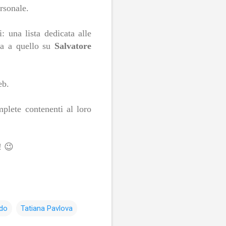
rsonale.
: una lista dedicata alle
ma a quello su
Salvatore
eb.
plete contenenti al loro
! 😉
odo
Tatiana Pavlova