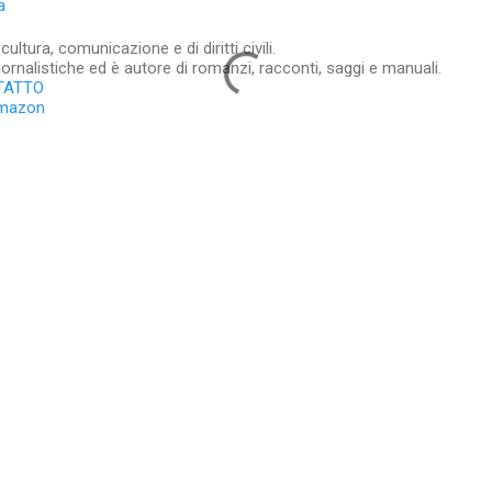
a
ltura, comunicazione e di diritti civili.
iornalistiche ed è autore di romanzi, racconti, saggi e manuali.
TATTO
Amazon