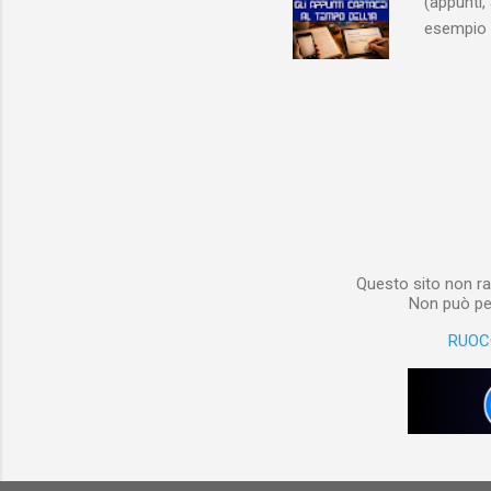
(appunti, 
esempio e
quindi, 
Notebook 
non è sol
materiale
Notebook i
poterlo “
per digita
Questo sito non ra
Non può per
RUOC