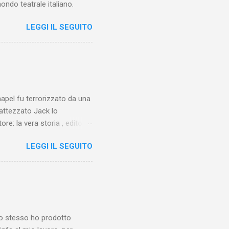
ondo teatrale italiano.
LEGGI IL SEGUITO
chapel fu terrorizzato da una
battezzato Jack lo
ore: la vera storia , edito da
 lo Squartatore, ma si
LEGGI IL SEGUITO
chapel e del East End e a
vero sconsolante:
e al suo vertice c’era una
balterne. Non era
 abitavano nell’East End e
e io stesso ho prodotto