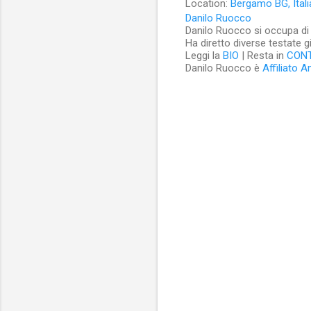
Location:
Bergamo BG, Itali
Danilo Ruocco
Danilo Ruocco si occupa di cu
Ha diretto diverse testate g
Leggi la
BIO
| Resta in
CON
Danilo Ruocco è
Affiliato 
C
o
m
m
e
n
t
i