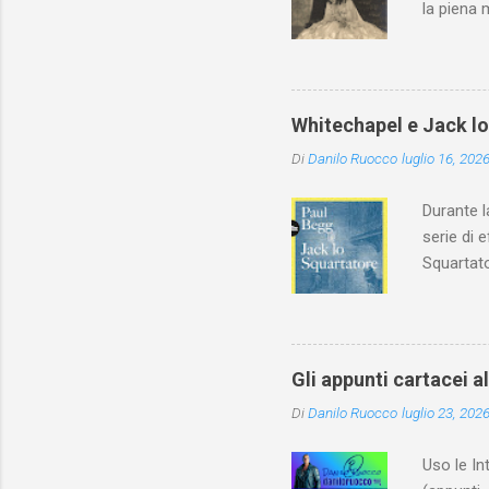
la piena 
Whitechapel e Jack l
Di
Danilo Ruocco
luglio 16, 202
Durante l
serie di 
Squartato
Utet, ric
dedica an
ricapitol
l’archite
Gli appunti cartacei a
classe do
Di
Danilo Ruocco
luglio 23, 202
interessa
non aveva
Uso le In