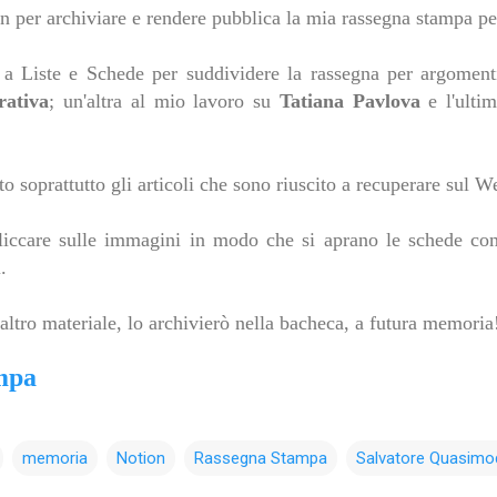
 per archiviare e rendere pubblica la mia rassegna stampa pe
a a Liste e Schede per suddividere la rassegna per argomenti
rativa
; un'altra al mio lavoro su
Tatiana Pavlova
e l'ulti
o soprattutto gli articoli che sono riuscito a recuperare sul W
 cliccare sulle immagini in modo che si aprano le schede com
.
tro materiale, lo archivierò nella bacheca, a futura memoria
mpa
memoria
Notion
Rassegna Stampa
Salvatore Quasim