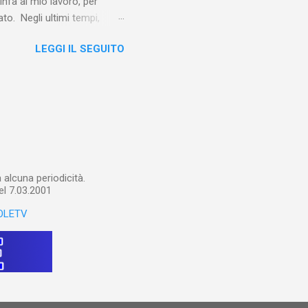
linfa al mio lavoro, per
o. Negli ultimi tempi,
otebook in Gemini
LEGGI IL SEGUITO
o nel corso del tempo e che
un canale YouTube). Con il
a importare in Gemini
: va digitalizzato, prima di
ltri appunti preparatori e
alcuna periodicità.
el 7.03.2001
OLETV