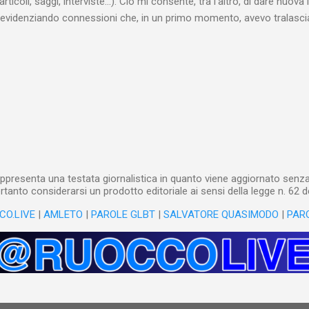
articoli, saggi, interviste…). Ciò mi consente, tra l’altro, di dare nuova 
videnziando connessioni che, in un primo momento, avevo tralasciat
quando lavoro su un argomento che approfondisco da anni, apro un n
(già NotebookLM) e lo riempio con il materiale che ho già realizzat
o testuale, ma anche audiovisivo (ho lavorato in radio e ho da anni 
 che è già in un formato digitale, le cose sono molto rapide: mi bast
 relativi file. Diversa è la questione, invece, con il materiale cartaceo
dare in pasto” all’IA! Ho centinaia di schede di lettura manoscritte* e a
lizzarli sto utilizzando l’IA: fotografo quanto ho s...
ppresenta una testata giornalistica in quanto viene aggiornato senza 
tanto considerarsi un prodotto editoriale ai sensi della legge n. 62 d
CO.LIVE
|
AMLETO
|
PAROLE GLBT
|
SALVATORE QUASIMODO
|
PAR