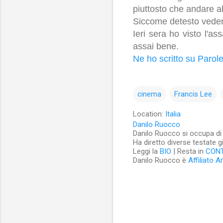
piuttosto che andare a
Siccome detesto vederli
Ieri sera ho visto l'as
assai bene.
Ne ho scritto su Paro
cinema
Francis Lee
Location:
Italia
Danilo Ruocco
Danilo Ruocco si occupa di cu
Ha diretto diverse testate g
Leggi la
BIO
| Resta in
CON
Danilo Ruocco è
Affiliato 
C
o
m