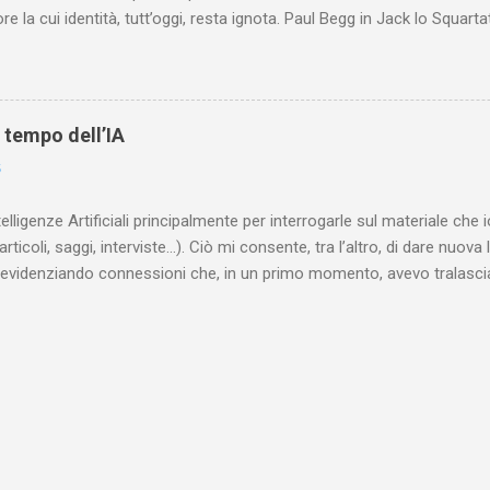
re la cui identità, tutt’oggi, resta ignota. Paul Begg in Jack lo Squartat
ostruisce non solo i cinque omicidi “canonicamente” addebitati a Jack
che (e, in alcuni capitoli, soprattutto) a ricostruire la storia di White
are le lotte intestine al Ministero dell’Interno. Ne esce un quadro dav
ttura sociale dell'Inghilterra vittoriana era inverosimilmente classista, 
l tempo dell’IA
minante che non aveva alcun interesse nei confronti delle classi su
6
ta a sapere quali fossero le reali condizioni di vita delle persone che
 alcuna remora, se considerato necessario...
telligenze Artificiali principalmente per interrogarle sul materiale ch
articoli, saggi, interviste…). Ciò mi consente, tra l’altro, di dare nuova 
videnziando connessioni che, in un primo momento, avevo tralasciat
quando lavoro su un argomento che approfondisco da anni, apro un n
(già NotebookLM) e lo riempio con il materiale che ho già realizzat
o testuale, ma anche audiovisivo (ho lavorato in radio e ho da anni 
 che è già in un formato digitale, le cose sono molto rapide: mi bast
 relativi file. Diversa è la questione, invece, con il materiale cartaceo
dare in pasto” all’IA! Ho centinaia di schede di lettura manoscritte* e a
lizzarli sto utilizzando l’IA: fotografo quanto ho s...