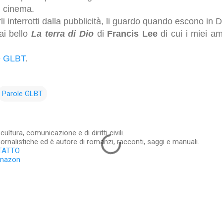
l cinema.
 interrotti dalla pubblicità, li guardo quando escono in 
sai bello
La terra di Dio
di
Francis Lee
di cui i miei a
le GLBT
.
Parole GLBT
ltura, comunicazione e di diritti civili.
iornalistiche ed è autore di romanzi, racconti, saggi e manuali.
TATTO
Amazon