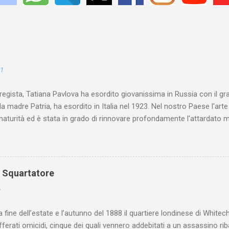
21
 regista, Tatiana Pavlova ha esordito giovanissima in Russia con il gr
la madre Patria, ha esordito in Italia nel 1923. Nel nostro Paese l'art
maturità ed è stata in grado di rinnovare profondamente l'attardato m
o Squartatore
6
a fine dell’estate e l’autunno del 1888 il quartiere londinese di White
efferati omicidi, cinque dei quali vennero addebitati a un assassino ri