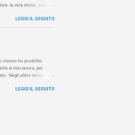
ore: la vera storia , edito da
 lo Squartatore, ma si
LEGGI IL SEGUITO
chapel e del East End e a
vero sconsolante:
e al suo vertice c’era una
balterne. Non era
 abitavano nell’East End e
e io stesso ho prodotto
linfa al mio lavoro, per
o. Negli ultimi tempi,
otebook in Gemini
LEGGI IL SEGUITO
o nel corso del tempo e che
un canale YouTube). Con il
a importare in Gemini
: va digitalizzato, prima di
ltri appunti preparatori e