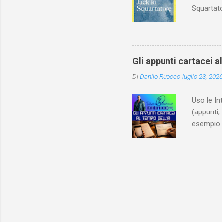
Squartato
Utet, ric
dedica an
ricapitol
l’archite
Gli appunti cartacei a
classe do
Di
Danilo Ruocco
luglio 23, 202
interessa
non aveva
Uso le In
(appunti, 
esempio e
quindi, 
Notebook 
non è sol
materiale
Notebook i
poterlo “
per digita