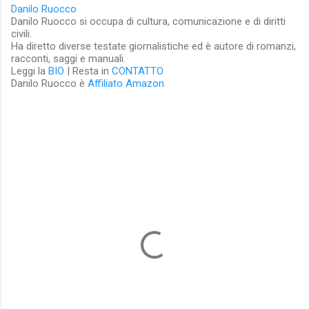
Danilo Ruocco
Danilo Ruocco si occupa di cultura, comunicazione e di diritti
civili.
Ha diretto diverse testate giornalistiche ed è autore di romanzi,
racconti, saggi e manuali.
Leggi la
BIO
| Resta in
CONTATTO
Danilo Ruocco è
Affiliato Amazon
C
o
m
m
e
n
t
i