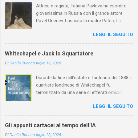
Attrice e regista, Tatiana Pavlova ha esordito
giovanissima in Russia con il grande attore
Pavel Orlenev. Lasciata la madre Patria, ha
esordito in Italia nel 1923. Nel nostro Paese
LEGGI IL SEGUITO
l'arte della Pavlova ha raggiunto la piena
maturità ed è stata in grado di rinnovare
profondamente l'attardato mondo teatrale
Whitechapel e Jack lo Squartatore
italiano.
Di
Danilo Ruocco
luglio 16, 2026
Durante la fine dell’estate e l’autunno del 1888 il
quartiere londinese di Whitechapel fu
terrorizzato da una serie di efferati omicidi,
cinque dei quali vennero addebitati a un
LEGGI IL SEGUITO
assassino ribattezzato Jack lo Squartatore la
cui identità, tutt’oggi, resta ignota. Paul Begg in
Jack lo Squartatore: la vera storia , edito da
Gli appunti cartacei al tempo dell’IA
Utet, ricostruisce non solo i cinque omicidi
Di
Danilo Ruocco
luglio 23, 2026
“canonicamente” addebitati a Jack lo