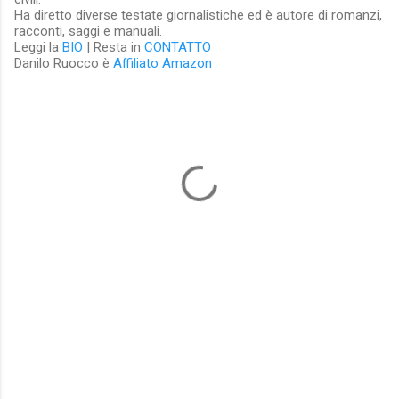
Ha diretto diverse testate giornalistiche ed è autore di romanzi,
racconti, saggi e manuali.
Leggi la
BIO
| Resta in
CONTATTO
Danilo Ruocco è
Affiliato Amazon
C
o
m
m
e
n
t
i