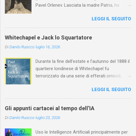
Pavel Orlenev. Lasciata la madre Patria, ha
esordito in Italia nel 1923. Nel nostro Paese
LEGGI IL SEGUITO
l'arte della Pavlova ha raggiunto la piena
maturità ed è stata in grado di rinnovare
profondamente l'attardato mondo teatrale
Whitechapel e Jack lo Squartatore
italiano.
Di
Danilo Ruocco
luglio 16, 2026
Durante la fine dell’estate e l’autunno del 1888 il
quartiere londinese di Whitechapel fu
terrorizzato da una serie di efferati omicidi,
cinque dei quali vennero addebitati a un
LEGGI IL SEGUITO
assassino ribattezzato Jack lo Squartatore la
cui identità, tutt’oggi, resta ignota. Paul Begg in
Jack lo Squartatore: la vera storia , edito da
Gli appunti cartacei al tempo dell’IA
Utet, ricostruisce non solo i cinque omicidi
Di
Danilo Ruocco
luglio 23, 2026
“canonicamente” addebitati a Jack lo
Squartatore, ma si dedica anche (e, in alcuni
Uso le Intelligenze Artificiali principalmente per
capitoli, soprattutto) a ricostruire la storia di