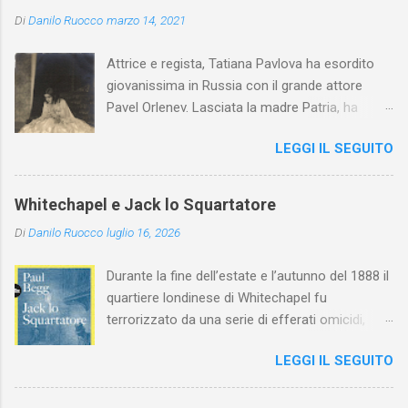
Di
Danilo Ruocco
marzo 14, 2021
Attrice e regista, Tatiana Pavlova ha esordito
giovanissima in Russia con il grande attore
Pavel Orlenev. Lasciata la madre Patria, ha
esordito in Italia nel 1923. Nel nostro Paese
LEGGI IL SEGUITO
l'arte della Pavlova ha raggiunto la piena
maturità ed è stata in grado di rinnovare
profondamente l'attardato mondo teatrale
Whitechapel e Jack lo Squartatore
italiano.
Di
Danilo Ruocco
luglio 16, 2026
Durante la fine dell’estate e l’autunno del 1888 il
quartiere londinese di Whitechapel fu
terrorizzato da una serie di efferati omicidi,
cinque dei quali vennero addebitati a un
LEGGI IL SEGUITO
assassino ribattezzato Jack lo Squartatore la
cui identità, tutt’oggi, resta ignota. Paul Begg in
Jack lo Squartatore: la vera storia , edito da