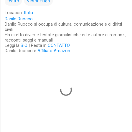
teatro
Victor Hugo
Location:
Italia
Danilo Ruocco
Danilo Ruocco si occupa di cultura, comunicazione e di diritti
civili.
Ha diretto diverse testate giornalistiche ed è autore di romanzi,
racconti, saggi e manuali.
Leggi la
BIO
| Resta in
CONTATTO
Danilo Ruocco è
Affiliato Amazon
C
o
m
m
e
n
t
i