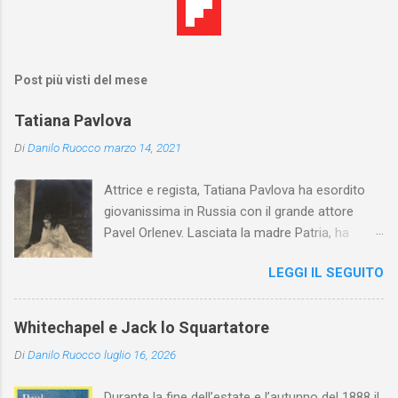
Post più visti del mese
Tatiana Pavlova
Di
Danilo Ruocco
marzo 14, 2021
Attrice e regista, Tatiana Pavlova ha esordito
giovanissima in Russia con il grande attore
Pavel Orlenev. Lasciata la madre Patria, ha
esordito in Italia nel 1923. Nel nostro Paese
LEGGI IL SEGUITO
l'arte della Pavlova ha raggiunto la piena
maturità ed è stata in grado di rinnovare
profondamente l'attardato mondo teatrale
Whitechapel e Jack lo Squartatore
italiano.
Di
Danilo Ruocco
luglio 16, 2026
Durante la fine dell’estate e l’autunno del 1888 il