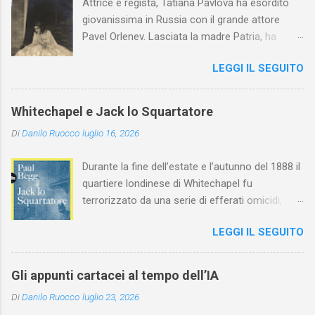
Attrice e regista, Tatiana Pavlova ha esordito
giovanissima in Russia con il grande attore
Pavel Orlenev. Lasciata la madre Patria, ha
esordito in Italia nel 1923. Nel nostro Paese
LEGGI IL SEGUITO
l'arte della Pavlova ha raggiunto la piena
maturità ed è stata in grado di rinnovare
profondamente l'attardato mondo teatrale
Whitechapel e Jack lo Squartatore
italiano.
Di
Danilo Ruocco
luglio 16, 2026
Durante la fine dell’estate e l’autunno del 1888 il
quartiere londinese di Whitechapel fu
terrorizzato da una serie di efferati omicidi,
cinque dei quali vennero addebitati a un
LEGGI IL SEGUITO
assassino ribattezzato Jack lo Squartatore la
cui identità, tutt’oggi, resta ignota. Paul Begg in
Jack lo Squartatore: la vera storia , edito da
Gli appunti cartacei al tempo dell’IA
Utet, ricostruisce non solo i cinque omicidi
Di
Danilo Ruocco
luglio 23, 2026
“canonicamente” addebitati a Jack lo