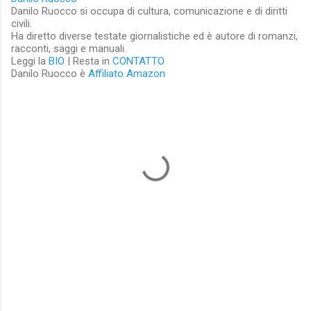
Danilo Ruocco si occupa di cultura, comunicazione e di diritti
civili.
Ha diretto diverse testate giornalistiche ed è autore di romanzi,
racconti, saggi e manuali.
Leggi la
BIO
| Resta in
CONTATTO
Danilo Ruocco è
Affiliato Amazon
C
o
m
m
e
n
t
i