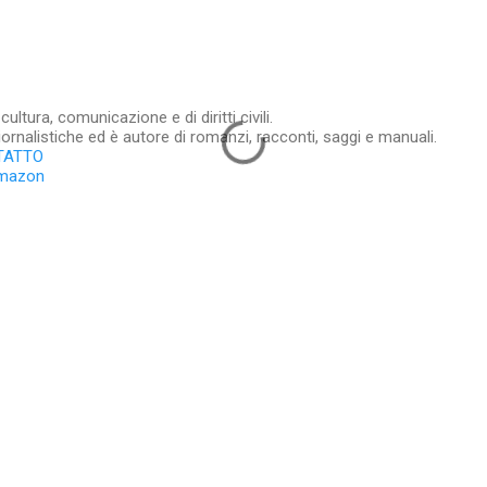
ltura, comunicazione e di diritti civili.
iornalistiche ed è autore di romanzi, racconti, saggi e manuali.
TATTO
Amazon