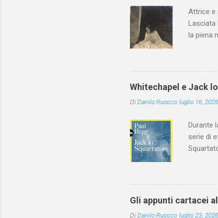
Attrice e
Lasciata 
la piena 
Whitechapel e Jack l
Di
Danilo Ruocco
luglio 16, 202
Durante l
serie di 
Squartato
Utet, ric
dedica an
ricapitol
l’archite
Gli appunti cartacei a
classe do
Di
Danilo Ruocco
luglio 23, 202