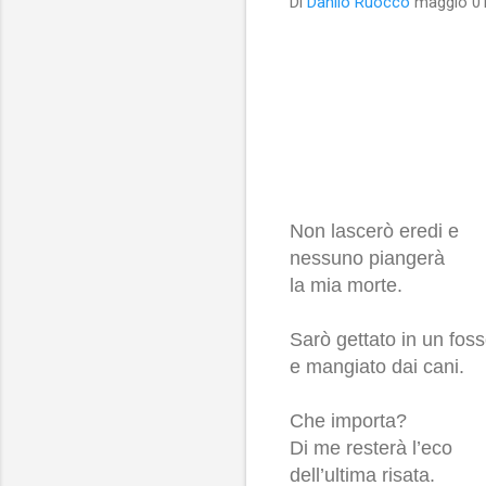
Di
Danilo Ruocco
maggio 01
Non lascerò eredi e
nessuno piangerà
la mia morte.
Sarò gettato in un fos
e mangiato dai cani.
Che importa?
Di me resterà
l’eco
dell’ultima risata.