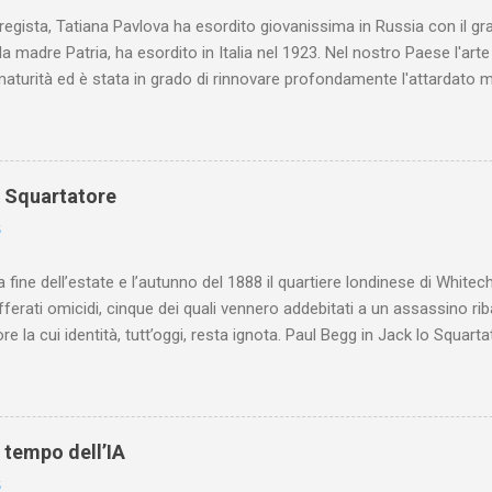
 regista, Tatiana Pavlova ha esordito giovanissima in Russia con il gr
la madre Patria, ha esordito in Italia nel 1923. Nel nostro Paese l'art
maturità ed è stata in grado di rinnovare profondamente l'attardato m
o Squartatore
6
a fine dell’estate e l’autunno del 1888 il quartiere londinese di White
efferati omicidi, cinque dei quali vennero addebitati a un assassino ri
re la cui identità, tutt’oggi, resta ignota. Paul Begg in Jack lo Squartat
ostruisce non solo i cinque omicidi “canonicamente” addebitati a Jack
che (e, in alcuni capitoli, soprattutto) a ricostruire la storia di White
are le lotte intestine al Ministero dell’Interno. Ne esce un quadro dav
ttura sociale dell'Inghilterra vittoriana era inverosimilmente classista, 
l tempo dell’IA
minante che non aveva alcun interesse nei confronti delle classi su
6