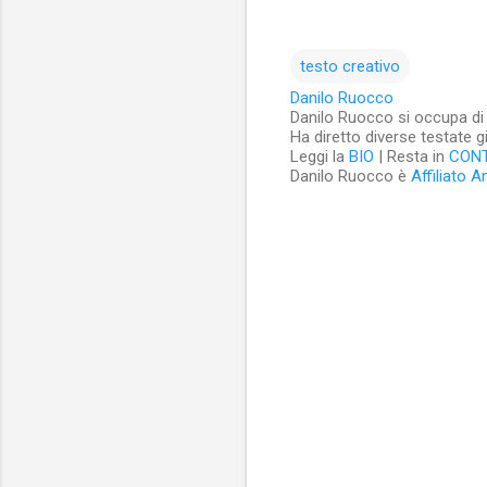
testo creativo
Danilo Ruocco
Danilo Ruocco si occupa di cu
Ha diretto diverse testate g
Leggi la
BIO
| Resta in
CON
Danilo Ruocco è
Affiliato 
C
o
m
m
e
n
t
i