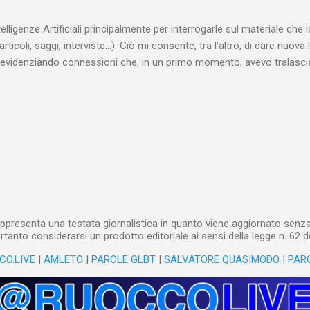
ta a sapere quali fossero le reali condizioni di vita delle persone che
 alcuna remora, se considerato necessario...
telligenze Artificiali principalmente per interrogarle sul materiale ch
articoli, saggi, interviste…). Ciò mi consente, tra l’altro, di dare nuova 
videnziando connessioni che, in un primo momento, avevo tralasciat
quando lavoro su un argomento che approfondisco da anni, apro un n
(già NotebookLM) e lo riempio con il materiale che ho già realizzat
o testuale, ma anche audiovisivo (ho lavorato in radio e ho da anni 
 che è già in un formato digitale, le cose sono molto rapide: mi bast
 relativi file. Diversa è la questione, invece, con il materiale cartaceo
dare in pasto” all’IA! Ho centinaia di schede di lettura manoscritte* e a
lizzarli sto utilizzando l’IA: fotografo quanto ho s...
ppresenta una testata giornalistica in quanto viene aggiornato senza 
tanto considerarsi un prodotto editoriale ai sensi della legge n. 62 d
CO.LIVE
|
AMLETO
|
PAROLE GLBT
|
SALVATORE QUASIMODO
|
PAR