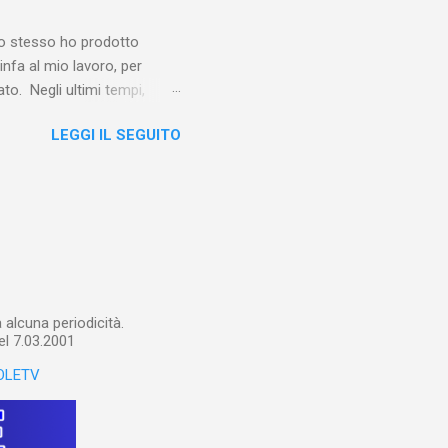
 abitavano nell’East End e
e io stesso ho prodotto
linfa al mio lavoro, per
o. Negli ultimi tempi,
otebook in Gemini
LEGGI IL SEGUITO
o nel corso del tempo e che
un canale YouTube). Con il
a importare in Gemini
: va digitalizzato, prima di
ltri appunti preparatori e
alcuna periodicità.
el 7.03.2001
OLETV