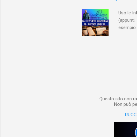
interessa
non aveva
Uso le In
(appunti, 
esempio e
quindi, 
Notebook 
non è sol
materiale
Notebook i
poterlo “
per digita
Questo sito non ra
Non può per
RUOC