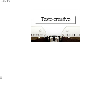
, 2016
so