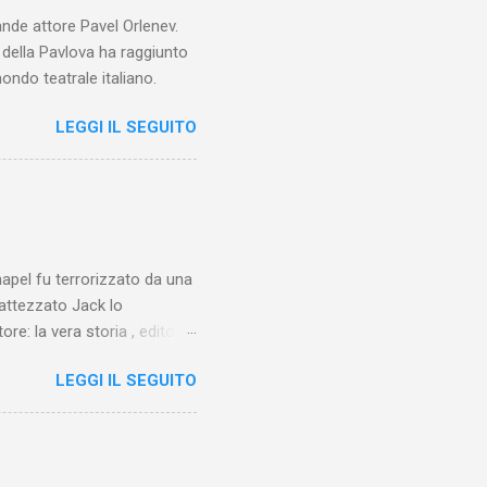
ande attore Pavel Orlenev.
e della Pavlova ha raggiunto
ondo teatrale italiano.
LEGGI IL SEGUITO
chapel fu terrorizzato da una
battezzato Jack lo
ore: la vera storia , edito da
 lo Squartatore, ma si
LEGGI IL SEGUITO
chapel e del East End e a
vero sconsolante:
e al suo vertice c’era una
balterne. Non era