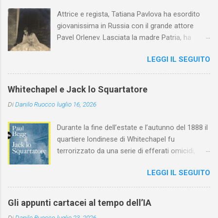
Attrice e regista, Tatiana Pavlova ha esordito
giovanissima in Russia con il grande attore
Pavel Orlenev. Lasciata la madre Patria, ha
esordito in Italia nel 1923. Nel nostro Paese
LEGGI IL SEGUITO
l'arte della Pavlova ha raggiunto la piena
maturità ed è stata in grado di rinnovare
profondamente l'attardato mondo teatrale
Whitechapel e Jack lo Squartatore
italiano.
Di
Danilo Ruocco
luglio 16, 2026
Durante la fine dell’estate e l’autunno del 1888 il
quartiere londinese di Whitechapel fu
terrorizzato da una serie di efferati omicidi,
cinque dei quali vennero addebitati a un
LEGGI IL SEGUITO
assassino ribattezzato Jack lo Squartatore la
cui identità, tutt’oggi, resta ignota. Paul Begg in
Jack lo Squartatore: la vera storia , edito da
Gli appunti cartacei al tempo dell’IA
Utet, ricostruisce non solo i cinque omicidi
Di
Danilo Ruocco
luglio 23, 2026