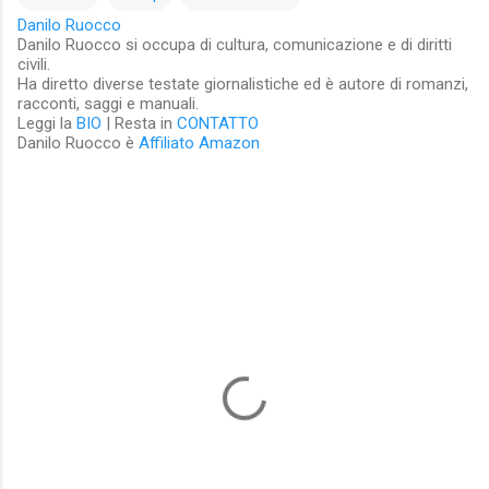
Danilo Ruocco
Danilo Ruocco si occupa di cultura, comunicazione e di diritti
civili.
Ha diretto diverse testate giornalistiche ed è autore di romanzi,
racconti, saggi e manuali.
Leggi la
BIO
| Resta in
CONTATTO
Danilo Ruocco è
Affiliato Amazon
C
o
m
m
e
n
t
i